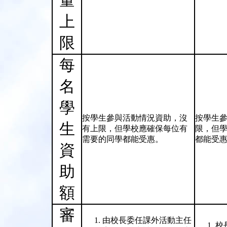
量
上
限
每
名
學
按學生參與活動情況資助，沒
按學生
生
有上限，但學校應確保每位有
限，但
需要的同學都能受惠。
都能受
資
助
額
審
由校長委任課外活動主任
校