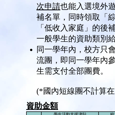
次申請
也能入選境外遊
補名單，同時領取「
「低收入家庭」的後
一般學生的資助類別
同一學年內，校方只會
流團，即同一學年內參
生需支付全部團費。
(*國內短線團不計算在
資助金額
學生活動支援津貼
校