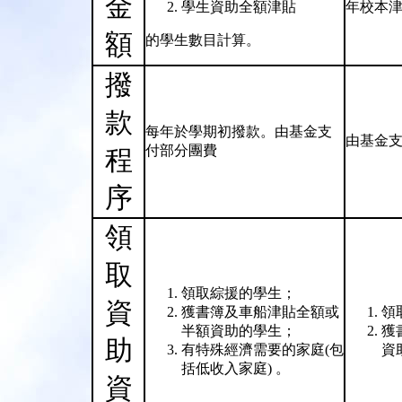
金
學生資助全額津貼
年校本津
額
的學生數目計算。
撥
款
每年於學期初撥款。由基金支
由基金
付部分團費
程
序
領
取
領取綜援的學生；
資
獲書簿及車船津貼全額或
領
半額資助的學生；
獲
助
有特殊經濟需要的家庭(包
資
括低收入家庭) 。
資